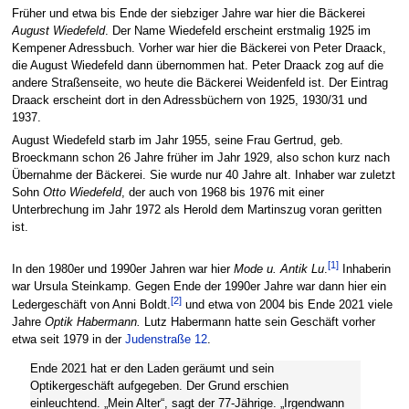
Früher und etwa bis Ende der siebziger Jahre war hier die Bäckerei
August Wiedefeld
. Der Name Wiedefeld erscheint erstmalig 1925 im
Kempener Adressbuch. Vorher war hier die Bäckerei von Peter Draack,
die August Wiedefeld dann übernommen hat. Peter Draack zog auf die
andere Straßenseite, wo heute die Bäckerei Weidenfeld ist. Der Eintrag
Draack erscheint dort in den Adressbüchern von 1925, 1930/31 und
1937.
August Wiedefeld starb im Jahr 1955, seine Frau Gertrud, geb.
Broeckmann schon 26 Jahre früher im Jahr 1929, also schon kurz nach
Übernahme der Bäckerei. Sie wurde nur 40 Jahre alt. Inhaber war zuletzt
Sohn
Otto Wiedefeld
, der auch von 1968 bis 1976 mit einer
Unterbrechung im Jahr 1972 als Herold dem Martinszug voran geritten
ist.
[
1
]
In den 1980er und 1990er Jahren war hier
Mode u. Antik Lu
.
Inhaberin
war Ursula Steinkamp. Gegen Ende der 1990er Jahre war dann hier ein
[
2
]
Ledergeschäft von Anni Boldt.
und etwa von 2004 bis Ende 2021 viele
Jahre
Optik Habermann.
Lutz Habermann hatte sein Geschäft vorher
etwa seit 1979 in der
Judenstraße 12
.
Ende 2021 hat er den Laden geräumt und sein
Optikergeschäft aufgegeben. Der Grund erschien
einleuchtend. „Mein Alter“, sagt der 77-Jährige. „Irgendwann