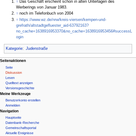
↑
Das Geschäft erscheint schon in alten Unterlagen des
Werberings von Januar 1983.
↑
noch im Telefonbuch von 2004
↑
https://www.wz.de/nrw/kreis-viersen/kempen-und-
grefrath/altstadtgefluester_aid-63792163?
no_cache=1638916953370&no_cache=1638916953456#successL
ogin
Kategorie
:
Judenstraße
N
Seitenaktionen
Seite
a
Diskussion
Lesen
v
Quelltext anzeigen
i
Versionsgeschichte
Meine Werkzeuge
g
Benutzerkonto erstellen
Anmelden
a
Navigation
t
Hauptseite
Datenbank-Recherche
i
Gemeinschafts­portal
Aktuelle Ereignisse
o