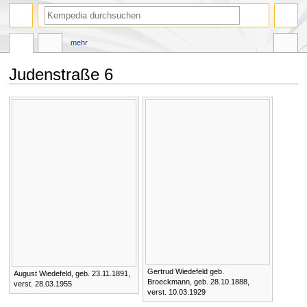
Suche
mehr
Judenstraße 6
Zur
Zur
Navigation
Suche
springen
springen
Gertrud Wiedefeld geb.
August Wiedefeld, geb. 23.11.1891,
Broeckmann, geb. 28.10.1888,
verst. 28.03.1955
verst. 10.03.1929