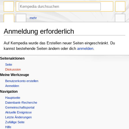
Suche
mehr
Anmeldung erforderlich
Zur
Zur
Auf Kempedia wurde das Erstellen neuer Seiten eingeschränkt. Du
Navigation
Suche
kannst bestehende Seiten ändern oder dich
anmelden
.
springen
springen
N
Seitenaktionen
Seite
a
Diskussion
Meine Werkzeuge
v
Benutzerkonto erstellen
i
Anmelden
Navigation
g
Hauptseite
a
Datenbank-Recherche
Gemeinschafts­portal
t
Aktuelle Ereignisse
Letzte Änderungen
i
Zufällige Seite
Hilfe
o