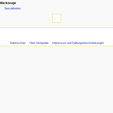
Werkzeuge
n
Spezialseiten
s
m
e
n
Datenschutz
Über Kempedia
Impressum und Haftungsbeschränkungen
ü