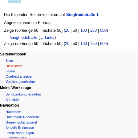
Die folgenden Seiten verlinken auf
Siegfriedstraße 1
:
Angezeigt wird ein Eintrag.
Zeige (
vorherige 50
|
nächste 50
) (
20
|
50
|
100
|
250
|
500
)
Siegfriedstraße
(
← Links
)
Zeige (
vorherige 50
|
nächste 50
) (
20
|
50
|
100
|
250
|
500
)
N
Seitenaktionen
Seite
a
Diskussion
Lesen
v
Quelltext anzeigen
i
Versionsgeschichte
Meine Werkzeuge
g
Benutzerkonto erstellen
Anmelden
a
Navigation
t
Hauptseite
Datenbank-Recherche
i
Gemeinschafts­portal
Aktuelle Ereignisse
o
Letzte Änderungen