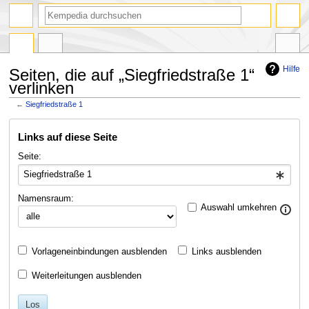
Suche
Hilfe
Seiten, die auf „Siegfriedstraße 1“
verlinken
←
Siegfriedstraße 1
Zur
Zur
Links auf diese Seite
Navigation
Suche
springen
springen
Seite:
Namensraum:
Auswahl umkehren
Vorlageneinbindungen ausblenden
Links ausblenden
Weiterleitungen ausblenden
Los