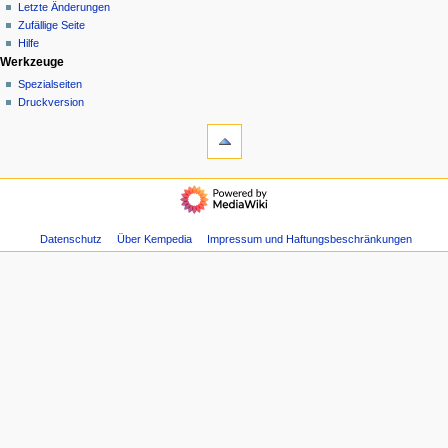
Letzte Änderungen
i
Zufällige Seite
Hilfe
o
Werkzeuge
n
Spezialseiten
Druckversion
s
m
e
n
ü
Datenschutz
Über Kempedia
Impressum und Haftungsbeschränkungen