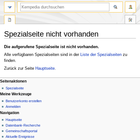
Suche
Spezialseite nicht vorhanden
Zur
Zur
Die aufgerufene Spezialseite ist nicht vorhanden.
Navigation
Suche
Alle verfügbaren Spezialseiten sind in der
Liste der Spezialseiten
zu
springen
springen
finden.
Zurück zur Seite
Hauptseite
.
N
Seitenaktionen
Spezialseite
a
Meine Werkzeuge
v
Benutzerkonto erstellen
Anmelden
i
Navigation
g
Hauptseite
Datenbank-Recherche
a
Gemeinschafts­portal
Aktuelle Ereignisse
t