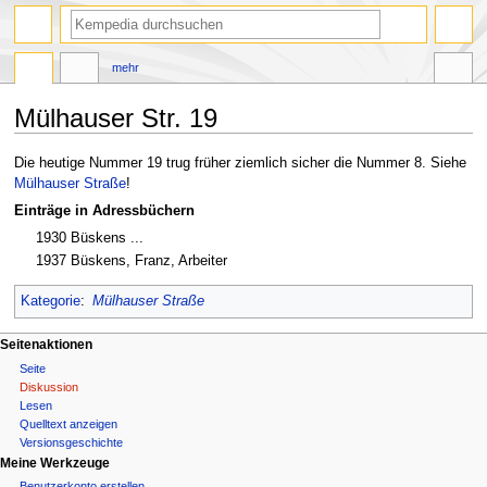
Suche
mehr
Mülhauser Str. 19
Zur
Zur
Die heutige Nummer 19 trug früher ziemlich sicher die Nummer 8. Siehe
Navigation
Suche
Mülhauser Straße
!
springen
springen
Einträge in Adressbüchern
1930 Büskens ...
1937 Büskens, Franz, Arbeiter
Kategorie
:
Mülhauser Straße
N
Seitenaktionen
Seite
a
Diskussion
Lesen
v
Quelltext anzeigen
i
Versionsgeschichte
Meine Werkzeuge
g
Benutzerkonto erstellen