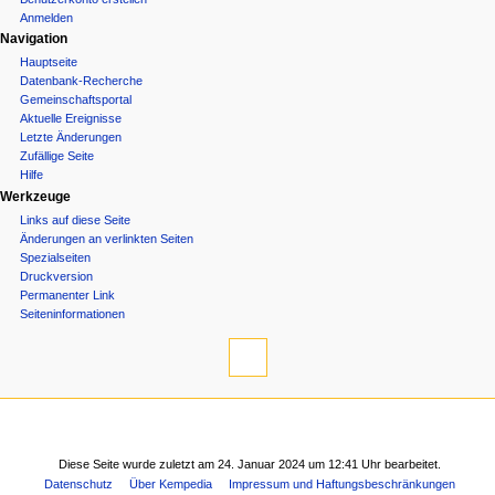
Anmelden
a
Navigation
t
Hauptseite
Datenbank-Recherche
i
Gemeinschafts­portal
Aktuelle Ereignisse
o
Letzte Änderungen
n
Zufällige Seite
Hilfe
s
Werkzeuge
m
Links auf diese Seite
Änderungen an verlinkten Seiten
e
Spezialseiten
Druckversion
n
Permanenter Link
Seiten­­informationen
ü
Diese Seite wurde zuletzt am 24. Januar 2024 um 12:41 Uhr bearbeitet.
Datenschutz
Über Kempedia
Impressum und Haftungsbeschränkungen