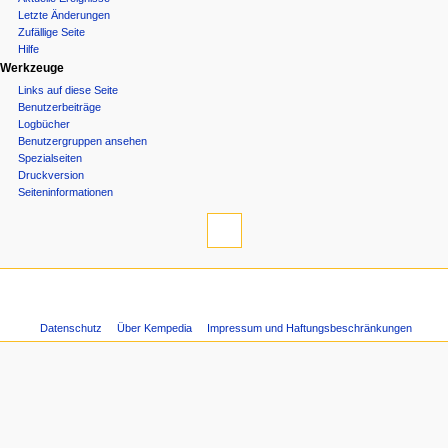
Letzte Änderungen
i
Zufällige Seite
Hilfe
o
Werkzeuge
n
Links auf diese Seite
Benutzerbeiträge
s
Logbücher
m
Benutzergruppen ansehen
Spezialseiten
e
Druckversion
Seiten­­informationen
n
ü
Datenschutz
Über Kempedia
Impressum und Haftungsbeschränkungen