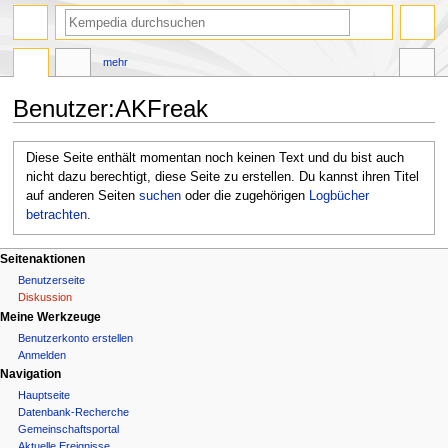
Suche
mehr
Benutzer
:
AKFreak
Zur
Zur
Diese Seite enthält momentan noch keinen Text und du bist auch
Navigation
Suche
nicht dazu berechtigt, diese Seite zu erstellen. Du kannst ihren Titel
springen
springen
auf anderen Seiten
suchen
oder die zugehörigen
Logbücher
betrachten
.
N
Seitenaktionen
Benutzerseite
a
Diskussion
Meine Werkzeuge
v
Benutzerkonto erstellen
i
Anmelden
Navigation
g
Hauptseite
a
Datenbank-Recherche
Gemeinschafts­portal
t
Aktuelle Ereignisse